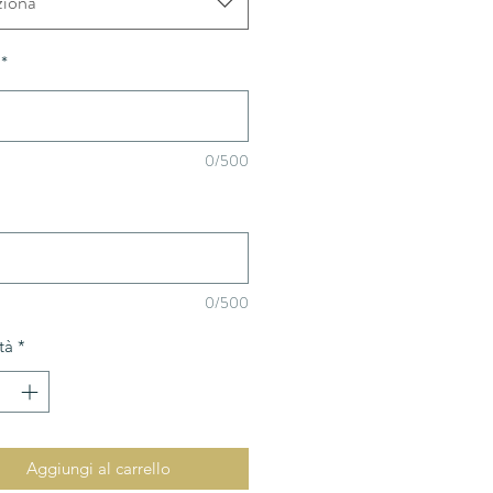
ziona
*
0/500
0/500
tà
*
Aggiungi al carrello